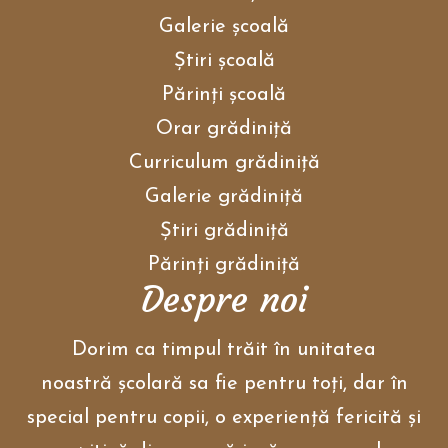
i
l
Galerie școală
i
t
Ştiri școală
y
m
Părinţi școală
e
n
Orar grădiniţă
u
.
Curriculum grădiniţă
Galerie grădiniţă
Ştiri grădiniţă
Părinţi grădiniţă
Despre noi
Dorim ca timpul trăit în unitatea
noastră școlară sa fie pentru toți, dar în
special pentru copii, o experiență fericită și