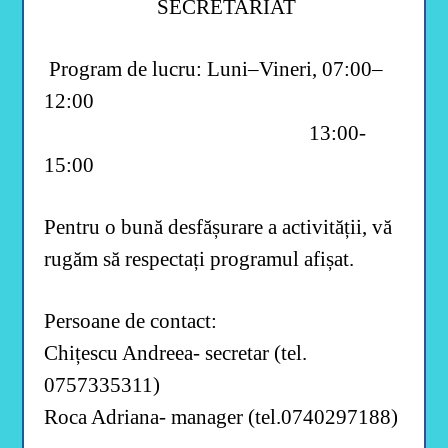
SECRETARIAT
b
i
l
i
Program de lucru: Luni–Vineri, 07:00–
t
y
12:00
m
e
13:00-
n
u
15:00
.
P
r
e
Pentru o bună desfășurare a activității, vă
s
s
rugăm să respectați programul afișat.
C
T
R
L
Persoane de contact:
+
F
Chițescu Andreea- secretar (tel.
9
t
0757335311)
o
e
Roca Adriana- manager (tel.0740297188)
n
a