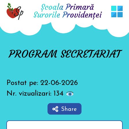
T
Școala Primară
h
i
Surorile Providenţei
s
w
e
b
s
i
t
e
PROGRAM SECRETARIAT
i
n
c
l
u
d
e
Postat pe: 22-06-2026
s
a
Nr. vizualizari: 134
n
a
c
c
Share
e
s
s
i