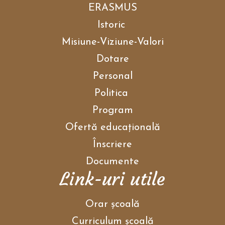
r
ERASMUS
e
s
Istoric
s
C
Misiune-Viziune-Valori
T
R
Dotare
L
+
Personal
F
5
t
Politica
o
o
Program
p
e
Ofertă educațională
n
t
Înscriere
h
e
Documente
a
Link-uri utile
c
c
e
s
Orar școală
s
i
b
Curriculum școală