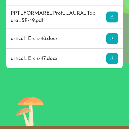
b
i
l
PPT_FORMARE_Prof__AURA_Tab
i
ara_SP-49.pdf
t
y
m
e
articol_Ercis-48.docx
n
u
.
P
r
articol_Ercis-47.docx
e
s
s
C
T
R
L
+
F
9
t
o
e
n
a