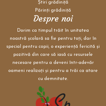
i
Ştiri grădiniţă
l
i
Părinţi grădiniţă
t
Despre noi
y
m
e
n
Dorim ca timpul trăit în unitatea
u
.
noastră școlară sa fie pentru toți, dar în
special pentru copii, o experiență fericită și
pozitivă din care să iasă cu resursele
necesare pentru a deveni într-adevăr
oameni realizați și pentru a trăi ca atare
cu demnitate.