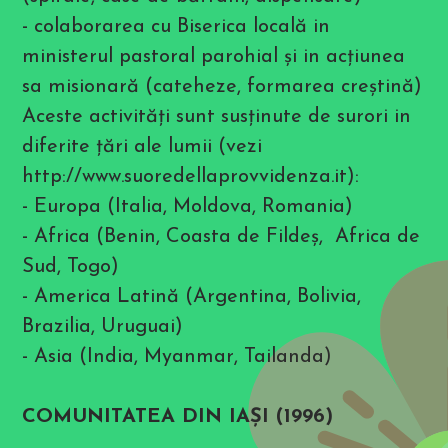
r
e
- colaborarea cu Biserica locală in
s
s
ministerul pastoral parohial şi in acţiunea
C
sa misionară (cateheze, formarea creştină)
T
R
Aceste activităţi sunt susţinute de surori in
L
+
diferite ţări ale lumii (vezi
F
5
http://www.suoredellaprovvidenza.it):
t
o
- Europa (Italia, Moldova, Romania)
o
p
- Africa (Benin, Coasta de Fildeş, Africa de
e
n
Sud, Togo)
t
h
- America Latină (Argentina, Bolivia,
e
Brazilia, Uruguai)
a
c
- Asia (India, Myanmar, Tailanda)
c
e
s
s
COMUNITATEA DIN IAŞI (1996)
i
b