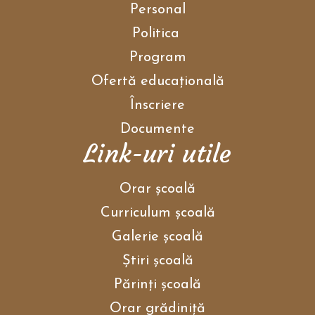
Personal
Politica
Program
Ofertă educațională
Înscriere
Documente
Link-uri utile
Orar școală
Curriculum școală
Galerie școală
Ştiri școală
Părinţi școală
Orar grădiniţă