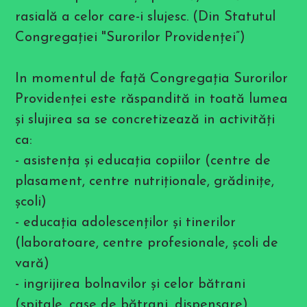
b
l
rasială a celor care-i slujesc. (Din Statutul
e
Congregaţiei "Surorilor Providenţei”)
s
c
r
e
In momentul de faţă Congregaţia Surorilor
e
n
Providenţei este răspandită in toată lumea
r
e
şi slujirea sa se concretizează in activităţi
a
d
ca:
e
r
- asistenţa şi educaţia copiilor (centre de
a
d
plasament, centre nutriţionale, grădiniţe,
j
şcoli)
u
s
- educaţia adolescenţilor şi tinerilor
t
m
(laboratoare, centre profesionale, şcoli de
e
n
vară)
t
s
- ingrijirea bolnavilor şi celor bătrani
.
P
(spitale, case de bătrani, dispensare)