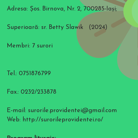
i
l
Adresa: Şos. Birnova, Nr. 2, 700285-Iaşi;
i
t
y
m
Superioară: sr. Betty Slawik (2024)
e
n
u
Membri: 7 surori
.
Tel.: 0751876799
Fax.: 0232/233878
E-mail: surorile.providentei@gmail.com
Web: http://surorileprovidentei.ro/