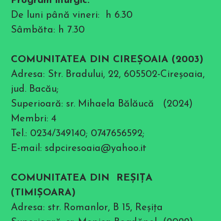
Program liturgic:
De luni până vineri: h 6.30
Sâmbăta: h 7.30
COMUNITATEA DIN CIREŞOAIA (2003)
Adresa: Str. Bradului, 22, 605502-Cireşoaia,
jud. Bacău;
Superioară: sr. Mihaela Bălăucă (2024)
Membri: 4
Tel.: 0234/349140; 0747656592;
E-mail: sdpciresoaia@yahoo.it
COMUNITATEA DIN REȘIȚA
(TIMIȘOARA)
Adresa: str. Romanlor, B 15, Reșița