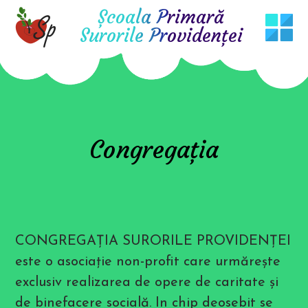
T
Școala Primară
h
i
Surorile Providenţei
s
w
e
b
s
i
t
e
i
n
Congregaţia
c
l
u
d
e
s
a
n
a
CONGREGAŢIA SURORILE PROVIDENŢEI
c
c
este o asociaţie non-profit care urmăreşte
e
s
exclusiv realizarea de opere de caritate şi
s
i
de binefacere socială. In chip deosebit se