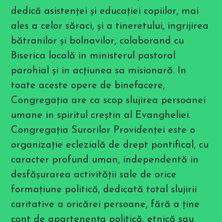
b
dedică asistenţei şi educaţiei copiilor, mai
i
l
ales a celor săraci, şi a tineretului, ingrijirea
i
t
bătranilor şi bolnavilor, colaborand cu
y
m
Biserica locală in ministerul pastoral
e
n
parohial şi in acţiunea sa misionară. In
u
.
toate aceste opere de binefacere,
P
r
Congregaţia are ca scop slujirea persoanei
e
s
umane in spiritul creştin al Evangheliei.
s
Congregaţia Surorilor Providenţei este o
C
T
organizaţie eclezială de drept pontifical, cu
R
L
caracter profund uman, independentă in
+
F
desfăşurarea activităţii sale de orice
9
t
formaţiune politică, dedicată total slujirii
o
e
caritative a oricărei persoane, fără a ţine
n
a
cont de apartenenţa politică, etnică sau