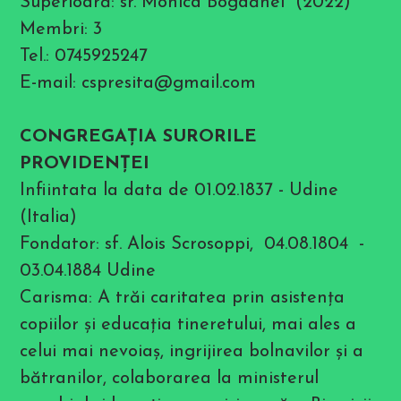
Superioară: sr. Monica Bogdănel (2022)
Membri: 3
Tel.: 0745925247
E-mail: cspresita@gmail.com
CONGREGAŢIA SURORILE
PROVIDENŢEI
Infiintata la data de 01.02.1837 - Udine
(Italia)
Fondator: sf. Alois Scrosoppi, 04.08.1804 -
03.04.1884 Udine
Carisma: A trăi caritatea prin asistenţa
copiilor şi educaţia tineretului, mai ales a
celui mai nevoiaş, ingrijirea bolnavilor şi a
bătranilor, colaborarea la ministerul