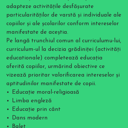
b
adapteze activităţile desfăşurate
i
l
particularităţilor de varstă şi individuale ale
i
t
copiilor şi ale școlarilor conform intereselor
y
m
manifestate de aceştia.
e
n
Pe langă trunchiul comun al curriculumu-lui,
u
.
curriculum-ul la decizia grădiniţei (activităţi
P
r
educationale) completează educaţia
e
s
oferită copiilor, urmărind obiective ce
s
vizează prioritar valorificarea intereselor şi
C
T
aptitudinilor manifestate de copii.
R
L
Educaţie moral-religioasă
+
F
Limba engleză
9
t
Educație prin cânt
o
e
Dans modern
n
a
Balet