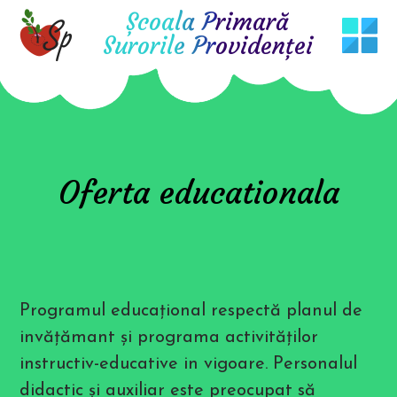
T
Școala Primară
h
i
Surorile Providenţei
s
w
e
b
s
i
t
e
i
n
Oferta educationala
c
l
u
d
e
s
a
n
a
Programul educaţional respectă planul de
c
c
invăţămant şi programa activităţilor
e
s
instructiv-educative in vigoare. Personalul
s
i
didactic și auxiliar este preocupat să