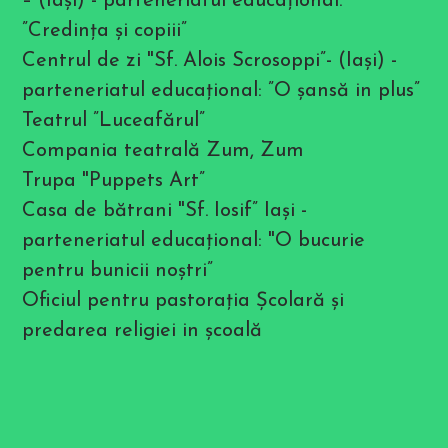
– (Iaşi) - parteneriatul educaţional:
”Credinţa şi copiii”
Centrul de zi "Sf. Alois Scrosoppi”- (Iaşi) -
parteneriatul educaţional: ”O şansă in plus”
Teatrul ”Luceafărul”
Compania teatrală Zum, Zum
Trupa "Puppets Art”
Casa de bătrani "Sf. Iosif” Iaşi -
parteneriatul educaţional: "O bucurie
pentru bunicii noştri”
Oficiul pentru pastoraţia Şcolară şi
predarea religiei in şcoală