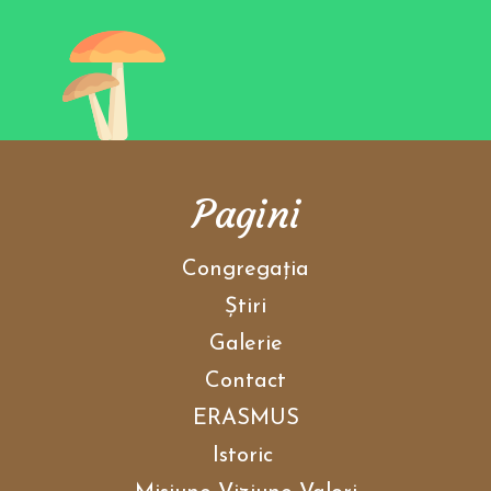
Pagini
Congregaţia
Ştiri
Galerie
Contact
ERASMUS
Istoric