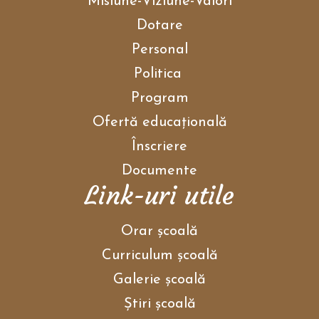
Misiune-Viziune-Valori
Dotare
Personal
Politica
Program
Ofertă educațională
Înscriere
Documente
Link-uri utile
Orar școală
Curriculum școală
Galerie școală
Ştiri școală