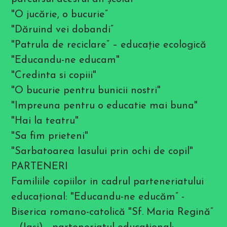
i
l
"O jucărie, o bucurie”
i
t
"Dăruind vei dobandi”
y
m
"Patrula de reciclare” – educaţie ecologică
e
"Educandu-ne educam"
n
u
"Credinta si copiii"
.
"O bucurie pentru bunicii nostri"
"Impreuna pentru o educatie mai buna"
"Hai la teatru"
"Sa fim prieteni"
"Sarbatoarea Iasului prin ochi de copil"
PARTENERI
Familiile copiilor in cadrul parteneriatului
educaţional: "Educandu-ne educăm” -
Biserica romano-catolică "Sf. Maria Regină”