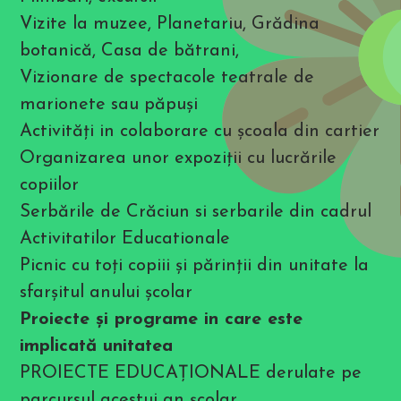
r
e
Vizite la muzee, Planetariu, Grădina
s
s
botanică, Casa de bătrani,
C
Vizionare de spectacole teatrale de
T
R
marionete sau păpuşi
L
+
Activităţi in colaborare cu şcoala din cartier
F
5
Organizarea unor expoziţii cu lucrările
t
o
copiilor
o
p
Serbările de Crăciun si serbarile din cadrul
e
n
Activitatilor Educationale
t
h
Picnic cu toţi copiii şi părinţii din unitate la
e
sfarşitul anului şcolar
a
c
Proiecte şi programe in care este
c
e
implicată unitatea
s
s
PROIECTE EDUCAŢIONALE derulate pe
i
b
parcursul acestui an şcolar