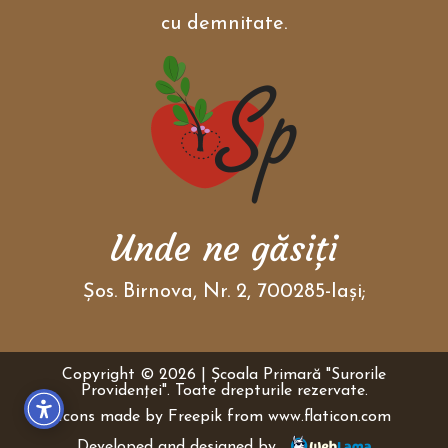
cu demnitate.
Unde ne găsiţi
Şos. Birnova, Nr. 2, 700285-Iaşi;
Copyright © 2026 | Școala Primară "Surorile
Providenţei". Toate drepturile rezervate.
Icons made by
Freepik
from
www.flaticon.com
Developed and designed by