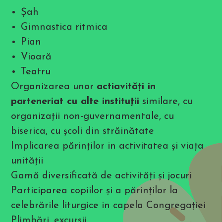
b
l
Șah
e
Gimnastica ritmica
s
c
Pian
r
e
Vioară
e
n
Teatru
r
e
Organizarea unor
actiavităţi in
a
d
parteneriat cu alte instituţii
similare, cu
e
r
organizaţii non-guvernamentale, cu
a
d
biserica, cu şcoli din străinătate
j
Implicarea părinţilor in activitatea şi viaţa
u
s
unităţii
t
m
Gamă diversificată de activităţi şi jocuri
e
n
Participarea copiilor şi a părinţilor la
t
s
celebrările liturgice in capela Congregaţiei
.
P
Plimbări, excursii