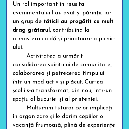
b
Un rol important în reușita
l
e
evenimentului l-au avut și părinții, iar
s
c
un grup de
tăticii au pregătit cu mult
r
e
drag grătarul
, contribuind la
e
atmosfera caldă și primitoare a picnic-
n
r
ului.
e
a
Activitatea a urmărit
d
e
consolidarea spiritului de comunitate,
r
a
colaborarea și petrecerea timpului
d
j
într-un mod activ și plăcut. Curtea
u
s
școlii s-a transformat, din nou, într-un
t
m
spațiu al bucuriei și al prieteniei.
e
Mulțumim tuturor celor implicați
n
t
în organizare și le dorim copiilor o
s
.
vacanță frumoasă, plină de experiențe
P