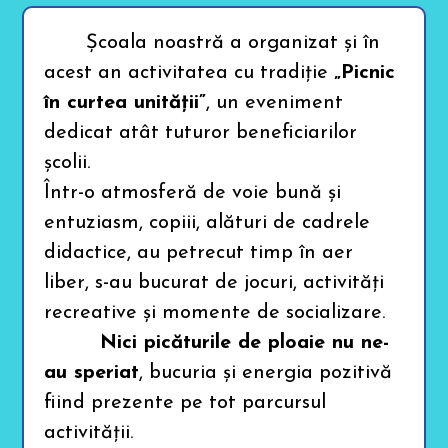
b
i
l
Școala noastră a organizat și în
i
t
acest an activitatea cu tradiție
„Picnic
y
în curtea unității”
, un eveniment
m
e
dedicat atât tuturor beneficiarilor
n
u
școlii.
.
P
Într-o atmosferă de voie bună și
r
e
entuziasm, copiii, alături de cadrele
s
s
didactice, au petrecut timp în aer
C
T
liber, s-au bucurat de jocuri, activități
R
L
recreative și momente de socializare.
+
Nici picăturile de ploaie nu ne-
F
9
au speriat
, bucuria și energia pozitivă
t
o
fiind prezente pe tot parcursul
e
n
activității.
a