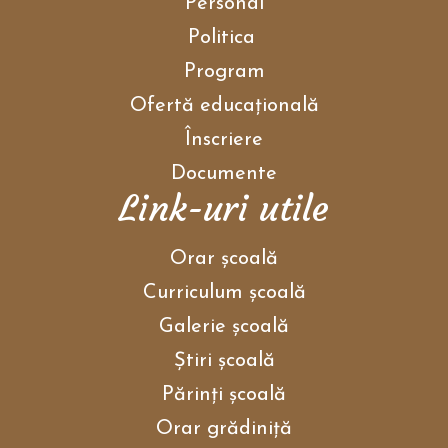
Personal
Politica
Program
Ofertă educațională
Înscriere
Documente
Link-uri utile
Orar școală
Curriculum școală
Galerie școală
Ştiri școală
Părinţi școală
Orar grădiniţă