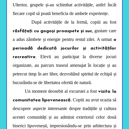
r
Ulterior, grupele și-au schimbat activitățile, astfel încât
e
s
fiecare copil să poată beneficia de ambele experiențe.
s
C
După activitățile de la fermă, copiii au fost
T
R
, gustare care
răsfățați cu gogoși proaspete și suc
L
+
a adus zâmbete și energie pentru restul zilei. A urmat
o
F
5
perioadă dedicată jocurilor și activităților
t
Elevii au participat la diverse jocuri
recreative.
o
o
organizate, au parcurs traseul amenajat în locație și au
p
e
petrecut timp în aer liber, dezvoltând spiritul de echipă și
n
t
bucurându-se de libertatea oferită de natură.
h
e
Un moment deosebit al excursiei a fost
vizita la
a
c
Copiii au avut ocazia să
comunitatea lipovenească.
c
e
descopere aspecte interesante despre tradițiile și cultura
s
acestei comunități și au admirat exteriorul celor două
s
i
biserici lipovenești, impresionându-se prin arhitectura și
b