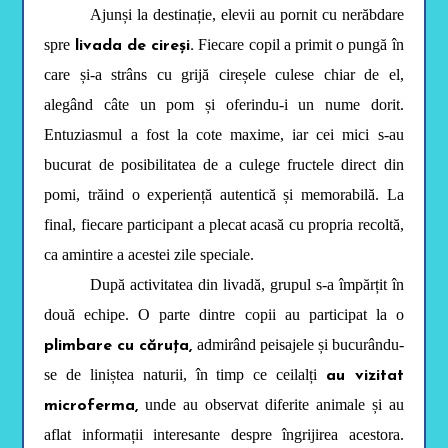
b
Ajunși la destinație, elevii au pornit cu nerăbdare
l
e
spre
Fiecare copil a primit o pungă în
livada de cireși.
s
c
care și-a strâns cu grijă cireșele culese chiar de el,
r
e
alegând câte un pom și oferindu-i un nume dorit.
e
Entuziasmul a fost la cote maxime, iar cei mici s-au
n
r
bucurat de posibilitatea de a culege fructele direct din
e
a
pomi, trăind o experiență autentică și memorabilă. La
d
e
final, fiecare participant a plecat acasă cu propria recoltă,
r
a
ca amintire a acestei zile speciale.
d
j
După activitatea din livadă, grupul s-a împărțit în
u
s
două echipe. O parte dintre copii au participat la o
t
m
admirând peisajele și bucurându-
plimbare cu căruța,
e
se de liniștea naturii, în timp ce ceilalți
n
au vizitat
t
unde au observat diferite animale și au
microferma,
s
.
aflat informații interesante despre îngrijirea acestora.
P