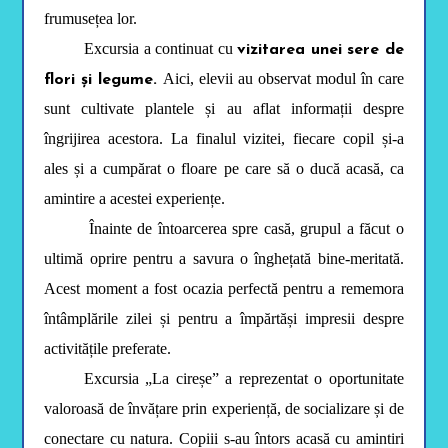
i
frumusețea lor.
l
i
Excursia a continuat cu
vizitarea unei sere de
t
y
Aici, elevii au observat modul în care
flori și legume.
m
e
sunt cultivate plantele și au aflat informații despre
n
u
îngrijirea acestora. La finalul vizitei, fiecare copil și-a
.
ales și a cumpărat o floare pe care să o ducă acasă, ca
amintire a acestei experiențe.
Înainte de întoarcerea spre casă, grupul a făcut o
ultimă oprire pentru a savura o înghețată bine-meritată.
Acest moment a fost ocazia perfectă pentru a rememora
întâmplările zilei și pentru a împărtăși impresii despre
activitățile preferate.
Excursia „La cireșe” a reprezentat o oportunitate
valoroasă de învățare prin experiență, de socializare și de
conectare cu natura. Copiii s-au întors acasă cu amintiri