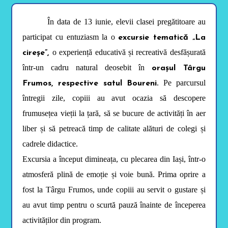
b
i
l
În data de 13 iunie, elevii clasei pregătitoare au
i
t
participat cu entuziasm la o
excursie tematică „La
y
o experiență educativă și recreativă desfășurată
m
cireșe”,
e
într-un cadru natural deosebit în
orașul Târgu
n
u
. Pe parcursul
Frumos, respective satul Boureni
.
P
întregii zile, copiii au avut ocazia să descopere
r
e
frumusețea vieții la țară, să se bucure de activități în aer
s
s
liber și să petreacă timp de calitate alături de colegi și
C
T
cadrele didactice.
R
L
Excursia a început dimineața, cu plecarea din Iași, într-o
+
atmosferă plină de emoție și voie bună. Prima oprire a
F
9
fost la Târgu Frumos, unde copiii au servit o gustare și
t
o
au avut timp pentru o scurtă pauză înainte de începerea
e
n
activităților din program.
a