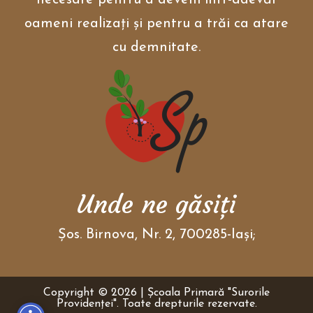
necesare pentru a deveni într-adevăr
oameni realizați și pentru a trăi ca atare
cu demnitate.
Unde ne găsiţi
Şos. Birnova, Nr. 2, 700285-Iaşi;
Copyright © 2026 | Școala Primară "Surorile
Providenţei". Toate drepturile rezervate.